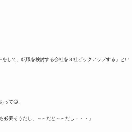
チをして、転職を検討する会社を３社ピックアップする」とい
。
あって😊」
語も必要そうだし、～～だと～～だし・・・」